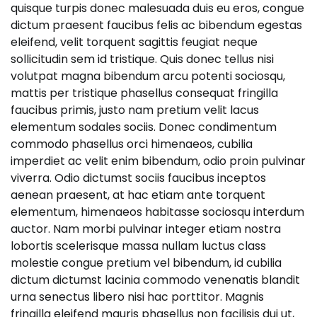
quisque turpis donec malesuada duis eu eros, congue
dictum praesent faucibus felis ac bibendum egestas
eleifend, velit torquent sagittis feugiat neque
sollicitudin sem id tristique. Quis donec tellus nisi
volutpat magna bibendum arcu potenti sociosqu,
mattis per tristique phasellus consequat fringilla
faucibus primis, justo nam pretium velit lacus
elementum sodales sociis. Donec condimentum
commodo phasellus orci himenaeos, cubilia
imperdiet ac velit enim bibendum, odio proin pulvinar
viverra. Odio dictumst sociis faucibus inceptos
aenean praesent, at hac etiam ante torquent
elementum, himenaeos habitasse sociosqu interdum
auctor. Nam morbi pulvinar integer etiam nostra
lobortis scelerisque massa nullam luctus class
molestie congue pretium vel bibendum, id cubilia
dictum dictumst lacinia commodo venenatis blandit
urna senectus libero nisi hac porttitor. Magnis
fringilla eleifend mauris phasellus non facilisis dui ut,