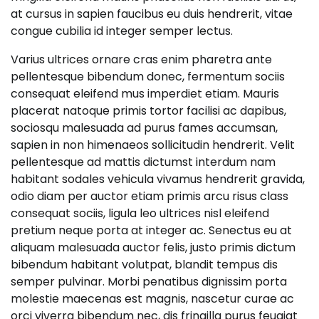
at cursus in sapien faucibus eu duis hendrerit, vitae
congue cubilia id integer semper lectus.
Varius ultrices ornare cras enim pharetra ante
pellentesque bibendum donec, fermentum sociis
consequat eleifend mus imperdiet etiam. Mauris
placerat natoque primis tortor facilisi ac dapibus,
sociosqu malesuada ad purus fames accumsan,
sapien in non himenaeos sollicitudin hendrerit. Velit
pellentesque ad mattis dictumst interdum nam
habitant sodales vehicula vivamus hendrerit gravida,
odio diam per auctor etiam primis arcu risus class
consequat sociis, ligula leo ultrices nisl eleifend
pretium neque porta at integer ac. Senectus eu at
aliquam malesuada auctor felis, justo primis dictum
bibendum habitant volutpat, blandit tempus dis
semper pulvinar. Morbi penatibus dignissim porta
molestie maecenas est magnis, nascetur curae ac
orci viverra bibendum nec, dis fringilla purus feugiat