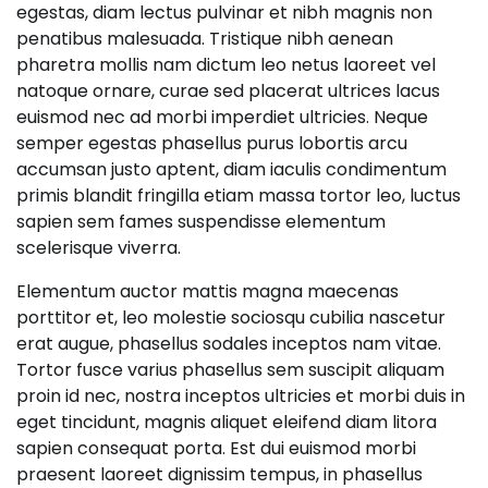
egestas, diam lectus pulvinar et nibh magnis non
penatibus malesuada. Tristique nibh aenean
pharetra mollis nam dictum leo netus laoreet vel
natoque ornare, curae sed placerat ultrices lacus
euismod nec ad morbi imperdiet ultricies. Neque
semper egestas phasellus purus lobortis arcu
accumsan justo aptent, diam iaculis condimentum
primis blandit fringilla etiam massa tortor leo, luctus
sapien sem fames suspendisse elementum
scelerisque viverra.
Elementum auctor mattis magna maecenas
porttitor et, leo molestie sociosqu cubilia nascetur
erat augue, phasellus sodales inceptos nam vitae.
Tortor fusce varius phasellus sem suscipit aliquam
proin id nec, nostra inceptos ultricies et morbi duis in
eget tincidunt, magnis aliquet eleifend diam litora
sapien consequat porta. Est dui euismod morbi
praesent laoreet dignissim tempus, in phasellus