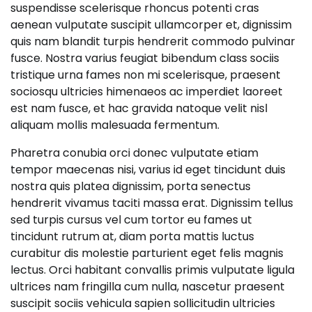
suspendisse scelerisque rhoncus potenti cras
aenean vulputate suscipit ullamcorper et, dignissim
quis nam blandit turpis hendrerit commodo pulvinar
fusce. Nostra varius feugiat bibendum class sociis
tristique urna fames non mi scelerisque, praesent
sociosqu ultricies himenaeos ac imperdiet laoreet
est nam fusce, et hac gravida natoque velit nisl
aliquam mollis malesuada fermentum.
Pharetra conubia orci donec vulputate etiam
tempor maecenas nisi, varius id eget tincidunt duis
nostra quis platea dignissim, porta senectus
hendrerit vivamus taciti massa erat. Dignissim tellus
sed turpis cursus vel cum tortor eu fames ut
tincidunt rutrum at, diam porta mattis luctus
curabitur dis molestie parturient eget felis magnis
lectus. Orci habitant convallis primis vulputate ligula
ultrices nam fringilla cum nulla, nascetur praesent
suscipit sociis vehicula sapien sollicitudin ultricies