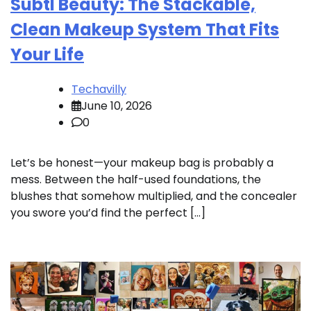
Subtl Beauty: The Stackable,
Clean Makeup System That Fits
Your Life
Techavilly
June 10, 2026
0
Let’s be honest—your makeup bag is probably a
mess. Between the half-used foundations, the
blushes that somehow multiplied, and the concealer
you swore you’d find the perfect […]