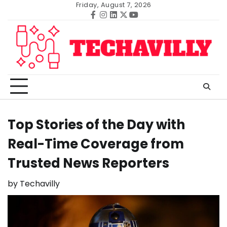
Skip
Friday, August 7, 2026
to
Facebook
Instagram
Linkedin
Twitter
Youtube
content
Top Stories of the Day with
Real-Time Coverage from
Trusted News Reporters
by
Techavilly